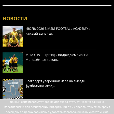
НОВОСТИ
ИЮЛЬ 2026 В MSM FOOTBALL ACADEMY :
каждый день - ш...
MSM U19 — Трижды подряд чемпионы!
Молодёжная коман...
Благодаря уверенной игре на выезде
футбольная акад...
Данный сайт использует cookie для сбора статистических данных о
посетителях и для регистрации информации об их предпочтениях во время
Политика конфиденциальности
посещения с целью повышение удобства пользования нашим сайтом. Для