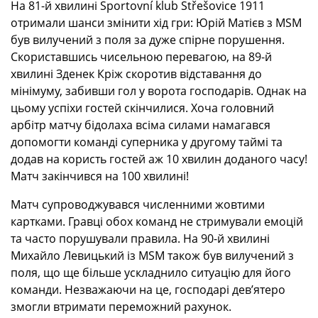
На 81-й хвилині Sportovní klub Střešovice 1911
отримали шанси змінити хід гри: Юрій Матієв з MSM
був вилучений з поля за дуже спірне порушення.
Скориставшись чисельною перевагою, на 89-й
хвилині Зденек Кріж скоротив відставання до
мінімуму, забивши гол у ворота господарів. Однак на
цьому успіхи гостей скінчилися. Хоча головний
арбітр матчу бідолаха всіма силами намагався
допомогти команді суперника у другому таймі та
додав на користь гостей аж 10 хвилин доданого часу!
Матч закінчився на 100 хвилині!
Матч супроводжувався численними жовтими
картками. Гравці обох команд не стримували емоцій
та часто порушували правила. На 90-й хвилині
Михайло Левицький із MSM також був вилучений з
поля, що ще більше ускладнило ситуацію для його
команди. Незважаючи на це, господарі дев’ятеро
змогли втримати переможний рахунок.