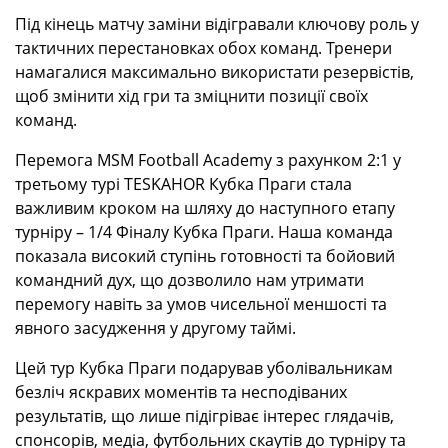
Під кінець матчу заміни відігравали ключову роль у
тактичних перестановках обох команд. Тренери
намагалися максимально використати резервістів,
щоб змінити хід гри та зміцнити позиції своїх
команд.
Перемога MSM Football Academy з рахунком 2:1 у
третьому турі TESKAHOR Кубка Праги стала
важливим кроком на шляху до наступного етапу
турніру – 1/4 Фіналу Кубка Праги. Наша команда
показала високий ступінь готовності та бойовий
командний дух, що дозволило нам утримати
перемогу навіть за умов чисельної меншості та
явного засудження у другому таймі.
Цей тур Кубка Праги подарував уболівальникам
безліч яскравих моментів та несподіваних
результатів, що лише підігріває інтерес глядачів,
спонсорів, медіа, футбольних скаутів до турніру та