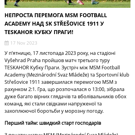
НЕПРОСТА ПЕРЕМОГА MSM FOOTBALL
ACADEMY НАД SK STŘEŠOVICE 1911 У
TESKAHOR КУБКУ ПРАГИ!
17 Nov 2023
У п’ятницю, 17 листопада 2023 року, на стадіоні
Vyšehrad Praha пройшов матч третього туру
TESKAHOR Кубку Праги. Зустріч між MSM Football
Academy (Mezinárodní Svaz Mládeže) та Sportovní klub
Střešovice 1911 завершилася перемогою MSM з
рахунком 2:1. Гра, що розпочалася о 13:00, зібрала
дуже багато вірних глядачів та вболівальників обох
команд, які стали свідками напруженої та
захоплюючої боротьби у морозну погоду.
Перший тайм: швидкий старт господарів