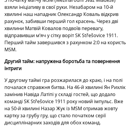
З початку матчу MSM (Mezinárodní Svaz Mládeže)
взяли ініціативу в свої руки. Незабаром на 10-й
хвилині наш нападник Олександр Коваль відкрив
рахунок, забивши перший гол красень. Через дві
хвилини Матвій Ковалов подвоїв перевагу,
відправивши м’яч у сітку воріт SK Střešovice 1911.
Перший тайм завершився з рахунком 2:0 на користь
MSM.
Другий тайм: напружена боротьба та повернення
інтриги
У другому таймі гра розжарилася до краю, і на полі
почалася справжня битва. На 46-й хвилині Ян Рихлік
замінив Навіда Латіпі у складі гостей, що додало
команді SK Střešovice 1911 року новий імпульс. Вже
на 50-й хвилині Назар Жук із MSM отримав жовту
картку за грубу гру, що стало початком серії
дисциплінарних заходів для обох команд.