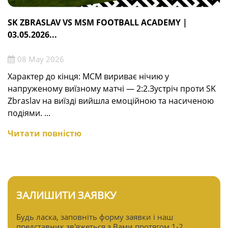
SK ZBRASLAV VS MSM FOOTBALL ACADEMY |
03.05.2026...
08 May 2026
Характер до кінця: МСМ вириває нічию у
напруженому виїзному матчі — 2:2.Зустріч проти SK
Zbraslav на виїзді вийшла емоційною та насиченою
подіями. ...
Читати повністю
ЗАЛИШИТИ ЗАЯВКУ
Будь ласка, заповніть форму заявки і наш
представник зв'яжеться з Вами протягом 1-2