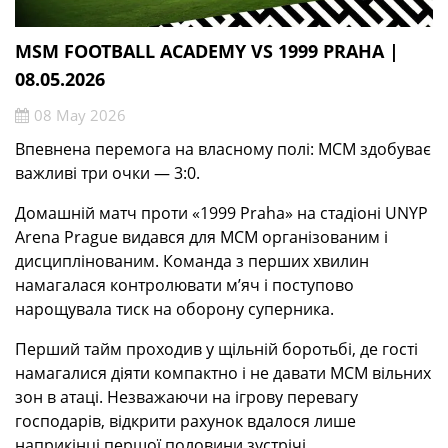
MSM FOOTBALL ACADEMY VS 1999 PRAHA |
08.05.2026
08 May 2026
Впевнена перемога на власному полі: МСМ здобуває
важливі три очки — 3:0.
Домашній матч проти «1999 Praha» на стадіоні UNYP
Arena Prague видався для МСМ організованим і
дисциплінованим. Команда з перших хвилин
намагалася контролювати м’яч і поступово
нарощувала тиск на оборону суперника.
Перший тайм проходив у щільній боротьбі, де гості
намагалися діяти компактно і не давати МСМ вільних
зон в атаці. Незважаючи на ігрову перевагу
господарів, відкрити рахунок вдалося лише
наприкінці першої половини зустрічі.