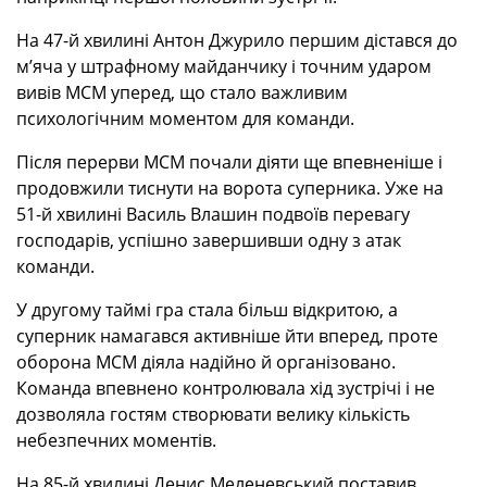
На 47-й хвилині Антон Джурило першим дістався до
м’яча у штрафному майданчику і точним ударом
вивів МСМ уперед, що стало важливим
психологічним моментом для команди.
Після перерви МСМ почали діяти ще впевненіше і
продовжили тиснути на ворота суперника. Уже на
51-й хвилині Василь Влашин подвоїв перевагу
господарів, успішно завершивши одну з атак
команди.
У другому таймі гра стала більш відкритою, а
суперник намагався активніше йти вперед, проте
оборона МСМ діяла надійно й організовано.
Команда впевнено контролювала хід зустрічі і не
дозволяла гостям створювати велику кількість
небезпечних моментів.
На 85-й хвилині Денис Меленевський поставив