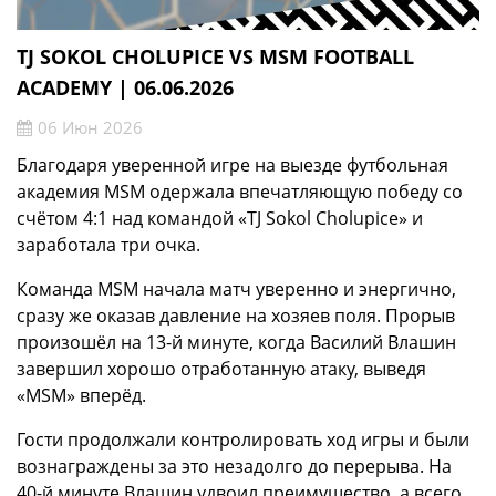
TJ SOKOL CHOLUPICE VS MSM FOOTBALL
ACADEMY | 06.06.2026
06 Июн 2026
Благодаря уверенной игре на выезде футбольная
академия MSM одержала впечатляющую победу со
счётом 4:1 над командой «TJ Sokol Cholupice» и
заработала три очка.
Команда MSM начала матч уверенно и энергично,
сразу же оказав давление на хозяев поля. Прорыв
произошёл на 13-й минуте, когда Василий Влашин
завершил хорошо отработанную атаку, выведя
«MSM» вперёд.
Гости продолжали контролировать ход игры и были
вознаграждены за это незадолго до перерыва. На
40-й минуте Влашин удвоил преимущество, а всего