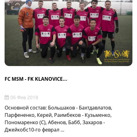
FC MSM - FK KLANOVICE...
06 Фев 2018
Основной состав: Большаков - Бахтдавлатов,
Парфененко, Керей, Раимбеков - Кузьменко,
Пономаренко (С), Абенов, Бабб, Захаров -
Джейкобс10-го феврал ...