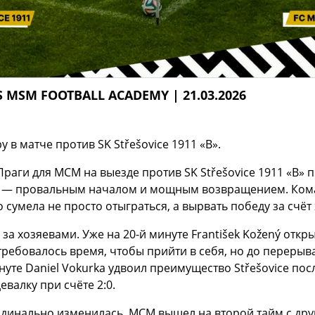
VS MSM FOOTBALL ACADEMY | 21.03.2026
в матче против SK Střešovice 1911 «B».
 Праги для МСМ на выезде против SK Střešovice 1911 «B»
и — провальным началом и мощным возвращением. Кома
сумела не просто отыграться, а вырвать победу за счёт 
 за хозяевами. Уже на 20-й минуте František Kožený отк
ребовалось время, чтобы прийти в себя, но до перерыва
уте Daniel Vokurka удвоил преимущество Střešovice посл
валку при счёте 2:0.
рдинально изменилась. МСМ вышел на второй тайм с др