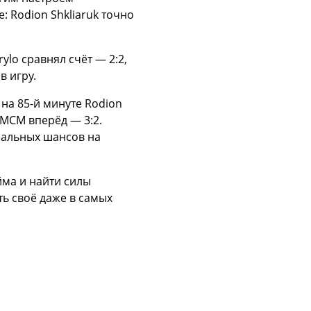
: Rodion Shkliaruk точно
ylo сравнял счёт — 2:2,
в игру.
 на 85-й минуте Rodion
 МСМ вперёд — 3:2.
еальных шансов на
йма и найти силы
ть своё даже в самых