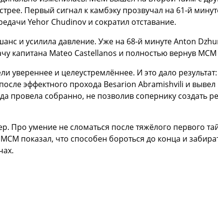
стрее. Первый сигнал к камбэку прозвучал на 61-й минуте
редачи Yehor Chudinov и сократил отставание.
нс и усилила давление. Уже на 68-й минуте Anton Dzhur
чу капитана Mateo Castellanos и полностью вернув МСМ 
ли увереннее и целеустремлённее. И это дало результат:
после эффектного прохода Besarion Abramishvili и вывел
да провела собранно, не позволив сопернику создать р
ер. Про умение не сломаться после тяжёлого первого та
 МСМ показал, что способен бороться до конца и забира
чах.