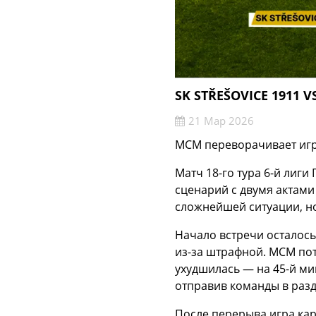
SK STŘEŠOVICE 1911 
21 Мар 2026
МСМ переворачивает игру 
Матч 18-го тура 6-й лиги
сценарий с двумя актам
сложнейшей ситуации, но 
Начало встречи осталось
из-за штрафной. МСМ пот
ухудшилась — на 45-й мин
отправив команды в разде
После перерыва игра ка