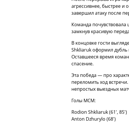
агрессивнее, быстрее и о
завершил атаку после пе
Команда почувствовала ша
замкнув красивую переда
В концовке гости выгляде
Shkliaruk оформил дубль 
Оставшееся время коман
спасение.
Эта победа — про характ
переломить ход встречи.
непростых выездных мат
Голы МСМ:
Rodion Shkliaruk (61′, 85′)
Anton Dzhurylo (68′)