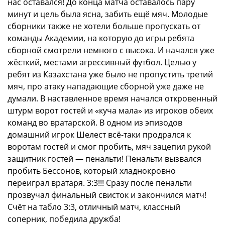
нас оставался! До конца матча оставалось пару
минут и цель была ясна, забить ещё мяч. Молодые
сборники также не хотели больше пропускать от
команды Академии, на которую до игры ребята
сборной смотрели немного с высока. И начался уже
жёсткий, местами агрессивный футбол. Целью у
ребят из Казахстана уже было не пропустить третий
мяч, про атаку нападающие сборной уже даже не
думали. В наставленное время начался откровенный
штурм ворот гостей и «куча мала» из игроков обеих
команд во вратарской. В одном из эпизодов
домашний игрок Шелест всё-таки продрался к
воротам гостей и смог пробить, мяч зацепил рукой
защитник гостей — пенальти! Пенальти вызвался
пробить Бессонов, который хладнокровно
переиграл вратаря. 3:3!!! Сразу после пенальти
прозвучал финальный свисток и закончился матч!
Счёт на табло 3:3, отличный матч, классный
соперник, победила дружба!