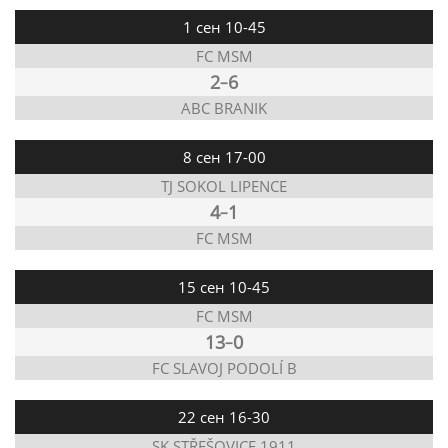
1 сен 10-45
FC MSM
2
6
–
ABC BRANIK
8 сен 17-00
TJ SOKOL LIPENCE
4
1
–
FC MSM
15 сен 10-45
FC MSM
13
0
–
FC SLAVOJ PODOLÍ B
22 сен 16-30
SK STŘEŠOVICE 1911