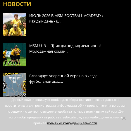
НОВОСТИ
ИЮЛЬ 2026 В MSM FOOTBALL ACADEMY :
каждый день - ш...
MSM U19 — Трижды подряд чемпионы!
Молодёжная коман...
Благодаря уверенной игре на выезде
футбольная акад...
Данный сайт использует cookie для сбора статистических данных о
посетителях и для регистрации информации об их предпочтениях во время
Политика конфиденциальности
посещения с целью повышение удобства пользования нашим сайтом. Для
того чтобы продолжить работу с веб-сайтом, вам необходимо принять
Правила пользования
правила
политики конфиденциальности
.
All rights reserved © 2007-2026