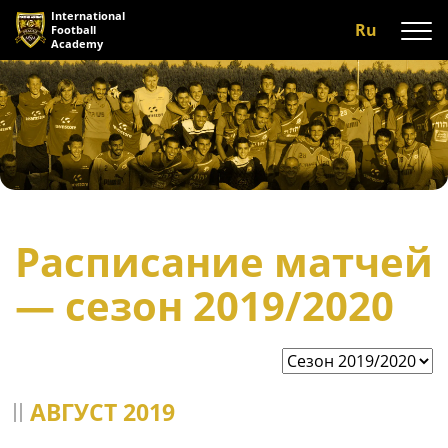
International
Ru
Football
Academy
О нас
Программы
А команда
Тренеры
Расписание матчей
Условия тренировок
— сезон 2019/2020
Галерея
Отзывы
Контакты
АВГУСТ 2019