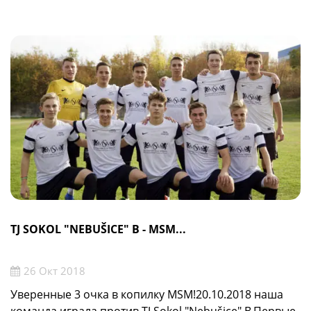
TJ SOKOL "NEBUŠICE" B - MSM...
26 Окт 2018
Уверенные 3 очка в копилку MSM!20.10.2018 наша
команда играла против TJ Sokol "Nebušice" B.Первые