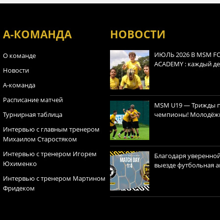
А-КОМАНДА
НОВОСТИ
ИЮЛЬ 2026 В MSM F
О команде
ACADEMY : каждый ден
Новости
А-команда
Расписание матчей
MSM U19 — Трижды 
Турнирная таблица
чемпионы! Молодёжн
Интервью с главным тренером
Михаилом Старостяком
Интервью с тренером Игорем
Благодаря уверенной
Юхименко
выезде футбольная ак
Интервью с тренером Мартином
Фридеком