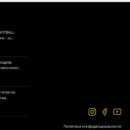
OOTBALL
ь - ш...
подряд
ая коман...
 игре на
ад...
Политика конфиденциальности