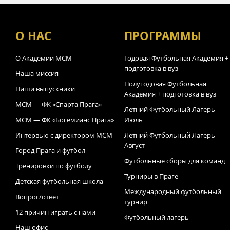
О НАС
ПРОГРАММЫ
О Академии МСМ
Годовая Футбольная Академия +
подготовка в вуз
Наша миссия
Полугодовая Футбольная
Наши выпускники
Академия + подготовка в вуз
МСМ — ФК «Спарта Прага»
Летний Футбольный Лагерь —
МСМ — ФК «Богемианс Прага»
Июль
Интервью с директором МСМ
Летний Футбольный Лагерь —
Август
Город Прага и футбол
Футбольные сборы для команд
Тренировки по футболу
Турниры в Праге
Детская футбольная школа
Международный футбольный
Вопрос/ответ
турнир
12 причин играть с нами
Футбольный лагерь
Наш офис