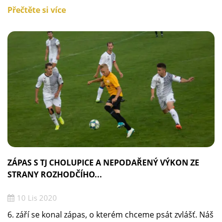
Přečtěte si více
ZÁPAS S TJ CHOLUPICE A NEPODAŘENÝ VÝKON ZE
STRANY ROZHODČÍHO...
10 Lis 2020
6. září se konal zápas, o kterém chceme psát zvlášť. Náš