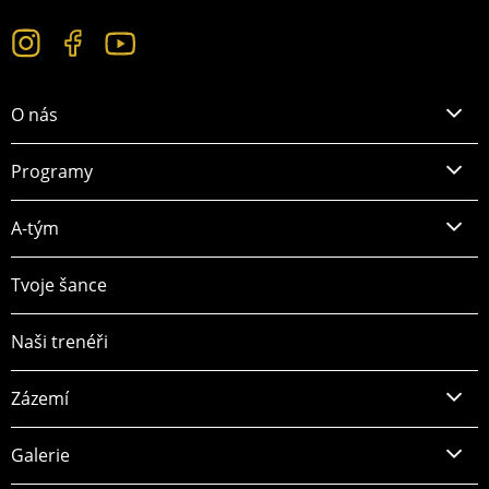
O nás
Programy
A-tým
Tvoje šance
Naši trenéři
Zázemí
Galerie