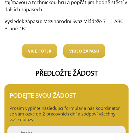
zajímavou a technickou hru a popřát jim hodně štěstí v
dalších zápasech.
Výsledek zápasu: Mezinárodní Svaz Mládeže 7 – 1 ABC
Braník “B”
VÍCE FOTEK
VIDEO ZAPASU
PŘEDLOŽTE ŽÁDOST
PODEJTE SVOU ŽÁDOST
Prosím vyplňte následující formulář a náš koordinátor
se vám ozve do 2 pracovních dní a zodpoví všechny
vaše dotazy.