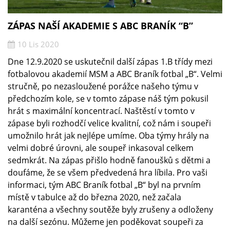
ZÁPAS NAŠÍ AKADEMIE S ABC BRANÍK “B”
10 Lis 2020
Dne 12.9.2020 se uskutečnil další zápas 1.B třídy mezi
fotbalovou akademií MSM a ABC Braník fotbal „B“. Velmi
stručně, po nezasloužené porážce našeho týmu v
předchozím kole, se v tomto zápase náš tým pokusil
hrát s maximální koncentrací. Naštěstí v tomto v
zápase byli rozhodčí velice kvalitní, což nám i soupeři
umožnilo hrát jak nejlépe umíme. Oba týmy hrály na
velmi dobré úrovni, ale soupeř inkasoval celkem
sedmkrát. Na zápas přišlo hodně fanoušků s dětmi a
doufáme, že se všem předvedená hra líbila. Pro vaši
informaci, tým ABC Braník fotbal „B“ byl na prvním
místě v tabulce až do března 2020, než začala
karanténa a všechny soutěže byly zrušeny a odloženy
na další sezónu. Můžeme jen poděkovat soupeři za