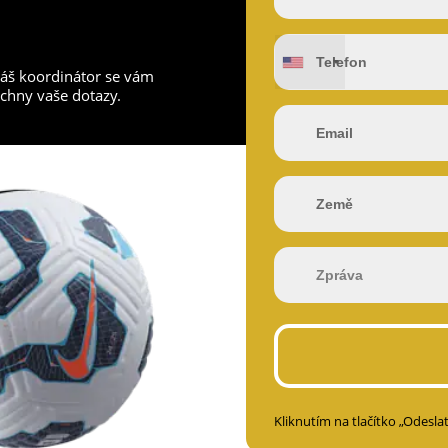
náš koordinátor se vám
chny vaše dotazy.
Kliknutím na tlačítko „Odesla