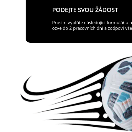
PODEJTE SVOU ŽÁDOST
Prosím vyplňte následující formulář a 
ozve do 2 pracovních dní a zodpoví vše