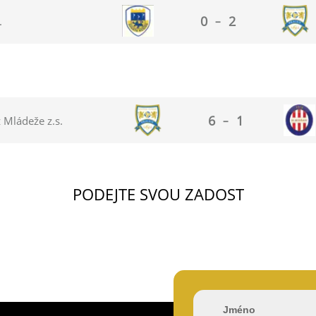
0
2
.
–
6
1
 Mládeže z.s.
–
PODEJTE SVOU ZADOST