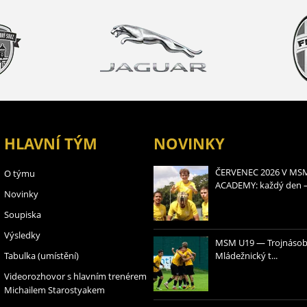
HLAVNÍ TÝM
NOVINKY
ČERVENEC 2026 V MS
O týmu
ACADEMY: každý den – 
Novinky
Soupiska
Výsledky
MSM U19 — Trojnásobní
Tabulka (umístění)
Mládežnický t...
Videorozhovor s hlavním trenérem
Michailem Starostyakem