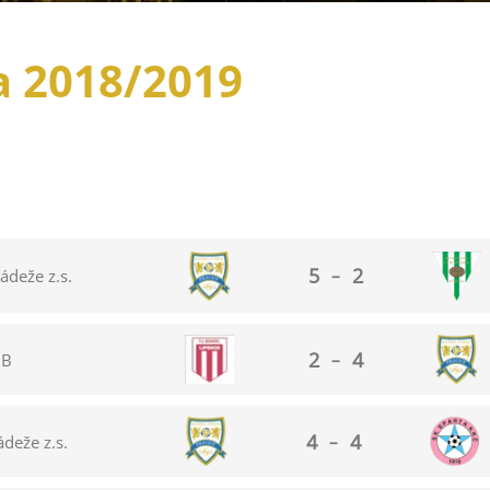
a 2018/2019
5
2
ádeže z.s.
–
2
4
 B
–
4
4
deže z.s.
–