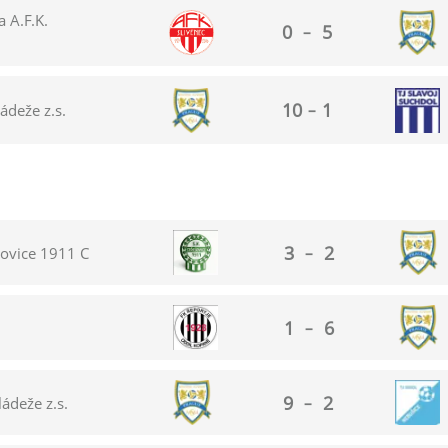
 A.F.K.
0
5
–
10
1
ádeže z.s.
–
3
2
šovice 1911 C
–
1
6
–
9
2
ádeže z.s.
–