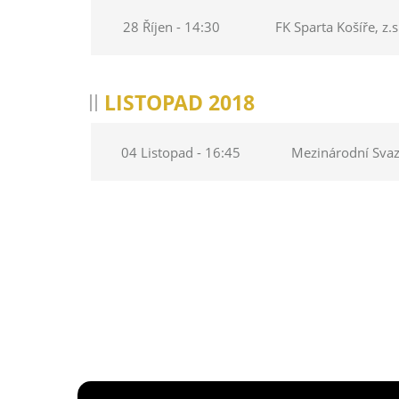
28 Říjen - 14:30
FK Sparta Košíře, z.s
LISTOPAD 2018
04 Listopad - 16:45
Mezinárodní Svaz