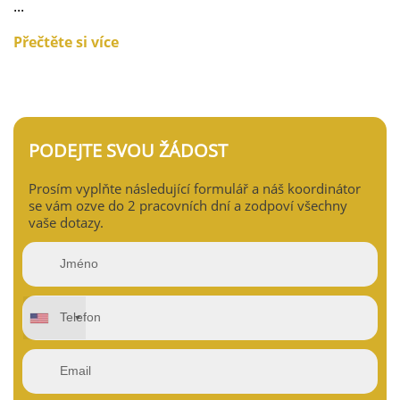
...
Přečtěte si více
PODEJTE SVOU ŽÁDOST
Prosím vyplňte následující formulář a náš koordinátor
se vám ozve do 2 pracovních dní a zodpoví všechny
vaše dotazy.