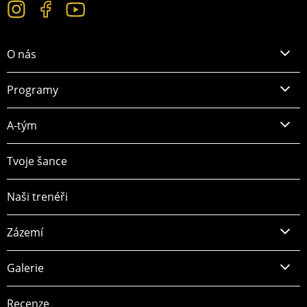
O nás
Programy
A-tým
Tvoje šance
Naši trenéři
Zázemí
Galerie
Recenze