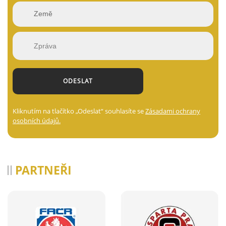
Kliknutím na tlačítko „Odeslat“ souhlasíte se
Zásadami ochrany
osobních údajů.
PARTNEŘI