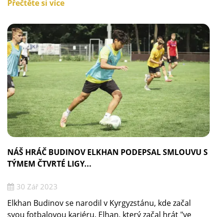
Přečtěte si více
NÁŠ HRÁČ BUDINOV ELKHAN PODEPSAL SMLOUVU S
TÝMEM ČTVRTÉ LIGY...
30 Zář 2023
Elkhan Budinov se narodil v Kyrgyzstánu, kde začal
svou fotbalovou kariéru. Elhan, který začal hrát "ve