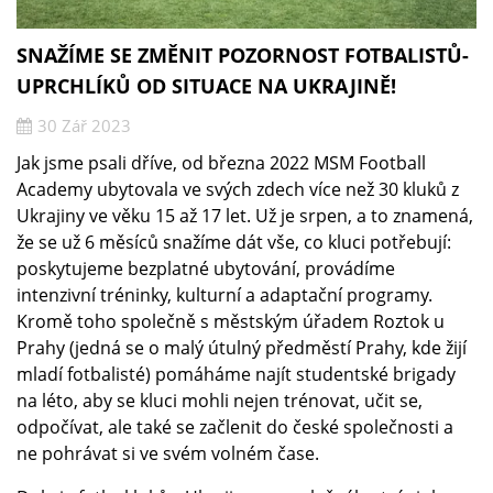
SNAŽÍME SE ZMĚNIT POZORNOST FOTBALISTŮ-
UPRCHLÍKŮ OD SITUACE NA UKRAJINĚ!
30 Zář 2023
Jak jsme psali dříve, od března 2022 MSM Football
Academy ubytovala ve svých zdech více než 30 kluků z
Ukrajiny ve věku 15 až 17 let. Už je srpen, a to znamená,
že se už 6 měsíců snažíme dát vše, co kluci potřebují:
poskytujeme bezplatné ubytování, provádíme
intenzivní tréninky, kulturní a adaptační programy.
Kromě toho společně s městským úřadem Roztok u
Prahy (jedná se o malý útulný předměstí Prahy, kde žijí
mladí fotbalisté) pomáháme najít studentské brigady
na léto, aby se kluci mohli nejen trénovat, učit se,
odpočívat, ale také se začlenit do české společnosti a
ne pohrávat si ve svém volném čase.