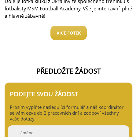
Dole je fotka kluků z Ukrajiny ze společného tréninku s
fotbalisty MSM Football Academy. Vše je intenzivní, plné
a hlavně zábavné!
VICE FOTEK
PŘEDLOŽTE ŽÁDOST
PODEJTE SVOU ŽÁDOST
Prosím vyplňte následující formulář a náš koordinátor
se vám ozve do 2 pracovních dní a zodpoví všechny
vaše dotazy.