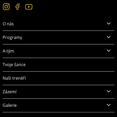
O nás
Programy
A-tým
Tvoje šance
Naši trenéři
Zázemí
Galerie