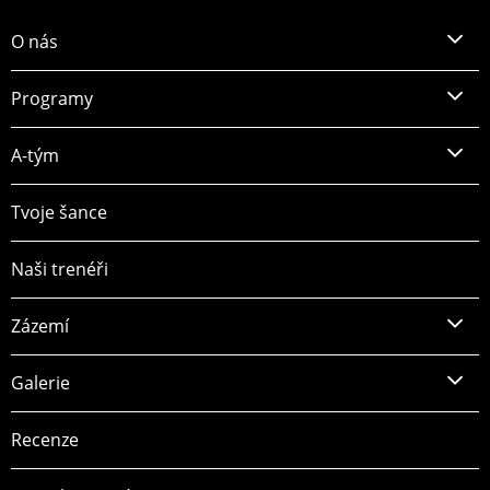
O nás
Programy
A-tým
Tvoje šance
Naši trenéři
Zázemí
Galerie
Recenze