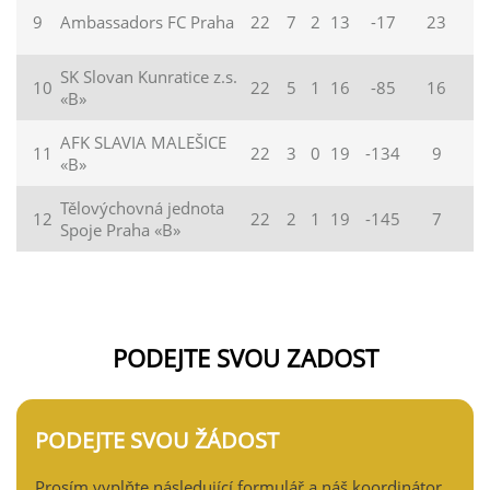
9
Ambassadors FC Praha
22
7
2
13
-17
23
SK Slovan Kunratice z.s.
10
22
5
1
16
-85
16
«B»
AFK SLAVIA MALEŠICE
11
22
3
0
19
-134
9
«B»
Tělovýchovná jednota
12
22
2
1
19
-145
7
Spoje Praha «B»
PODEJTE SVOU ZADOST
PODEJTE SVOU ŽÁDOST
Prosím vyplňte následující formulář a náš koordinátor