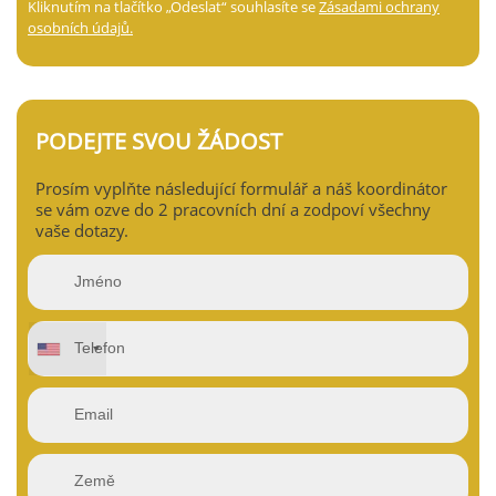
Kliknutím na tlačítko „Odeslat“ souhlasíte se
Zásadami ochrany
osobních údajů.
PODEJTE SVOU ŽÁDOST
Prosím vyplňte následující formulář a náš koordinátor
se vám ozve do 2 pracovních dní a zodpoví všechny
vaše dotazy.