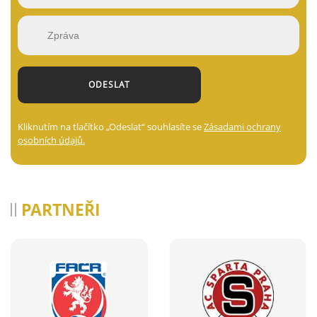
Kliknutím na tlačítko „Odeslat“ souhlasíte se
Zásadami ochrany
osobních údajů.
PARTNEŘI