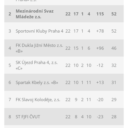
Mezinárodní Svaz
2
22
17
1
4
115
52
Mládeže z.s.
3
Sportovní Kluby Praha 4
22
17
1
4
+78
52
FK Dukla Jižní Město z.s.
4
22
15
1
6
+96
46
«B»
SK Újezd Praha 4, z.s.
5
22
10
2
10
-12
32
«C»
6
Spartak Kbely z.s. «B»
22
10
1
11
+13
31
7
FK Slavoj Koloděje, z.s.
22
9
2
11
-20
29
8
ST FJFI ČVUT
22
8
4
10
-23
28