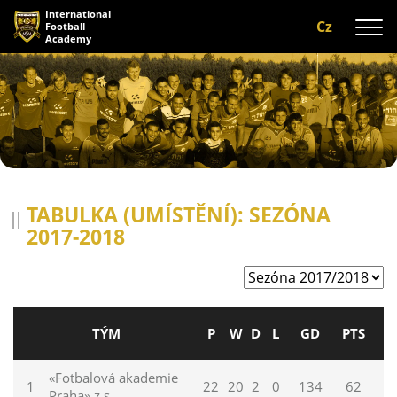
International
Cz
Football
Academy
O nás
Programy
A-tým
Naši trenéři
TABULKA (UMÍSTĚNÍ): SEZÓNA
2017-2018
Zázemí
Galerie
Recenze
TÝM
P
W
D
L
GD
PTS
Kontaktujte nás
«Fotbalová akademie
1
22
20
2
0
134
62
Praha» z.s.