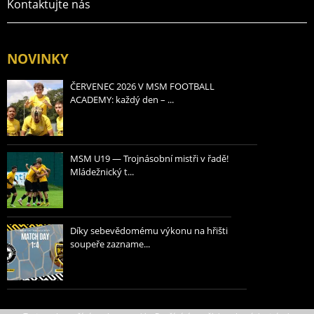
Kontaktujte nás
NOVINKY
ČERVENEC 2026 V MSM FOOTBALL
ACADEMY: každý den – ...
MSM U19 — Trojnásobní mistři v řadě!
Mládežnický t...
Díky sebevědomému výkonu na hřišti
soupeře zazname...
Zásady ochrany osobních údajů