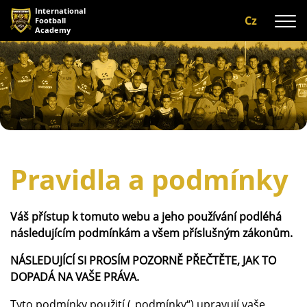
International
Cz
Football
Academy
O nás
Programy
A-tým
Naši trenéři
Pravidla a podmínky
Zázemí
Galerie
Váš přístup k tomuto webu a jeho používání podléhá
následujícím podmínkám a všem příslušným zákonům.
Recenze
NÁSLEDUJÍCÍ SI PROSÍM POZORNĚ PŘEČTĚTE, JAK TO
Kontaktujte nás
DOPADÁ NA VAŠE PRÁVA.
Tyto podmínky použití („podmínky“) upravují vaše