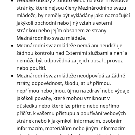
Webové odkazy z tohoto webu na externí webové
stránky, které nejsou členy Mezinárodního svazu
mládeže, by neměly být vykládány jako naznačující
jakýkoli obchodní nebo jiný vztah s externí
stránkou nebo jejím obsahem ze strany
Mezinárodního svazu mládeže.
Mezinárodní svaz mládeže nemá ani neudržuje
žádnou kontrolu nad Externími službami a není a
nemůže být odpovědná za jejich obsah, provoz
nebo použití.
Mezinárodní svaz mládeže neodpovídá za žádné
ztráty, odpovědnost, škodu, ať už přímou,
nepřímou nebo jinou, újmu na zdraví nebo výdaje
jakékoli povahy, které mohou vzniknout v
důsledku nebo které lze přímo nebo nepřímo
přičíst, k vašemu přístupu a používání webových
stránek nebo k jakýmkoli informacím, osobním
informacím, materiálům nebo jiným informacím