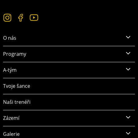
O nás
Programy
A-tým
Tvoje šance
Naši trenéři
Zázemí
Galerie