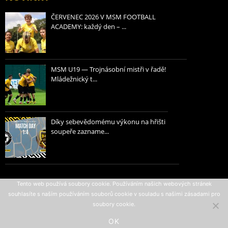
ČERVENEC 2026 V MSM FOOTBALL
ACADEMY: každý den – ...
MSM U19 — Trojnásobní mistři v řadě!
Mládežnický t...
Díky sebevědomému výkonu na hřišti
soupeře zazname...
Zásady ochrany osobních údajů
Tento web používá soubory cookie. Používáním našich webových stránek
souhlasíte s naším používáním souborů cookie v souladu s našimi zásadami pro
Podmínky používání
soubory cookie.
All rights reserved © 2007-2026
OK