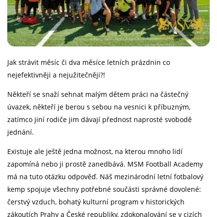
Jak strávit měsíc či dva měsíce letních prázdnin co
nejefektivněji a nejužitečněji?!
Někteří se snaží sehnat malým dětem práci na částečný
úvazek, někteří je berou s sebou na vesnici k příbuzným,
zatímco jiní rodiče jim dávají přednost naprosté svobodě
jednání.
Existuje ale ještě jedna možnost, na kterou mnoho lidí
zapomíná nebo ji prostě zanedbává. MSM Football Academy
má na tuto otázku odpověď. Náš mezinárodní letní fotbalový
kemp spojuje všechny potřebné součásti správné dovolené:
čerstvý vzduch, bohatý kulturní program v historických
zákoutích Prahy a České republiky, zdokonalování se v cizích