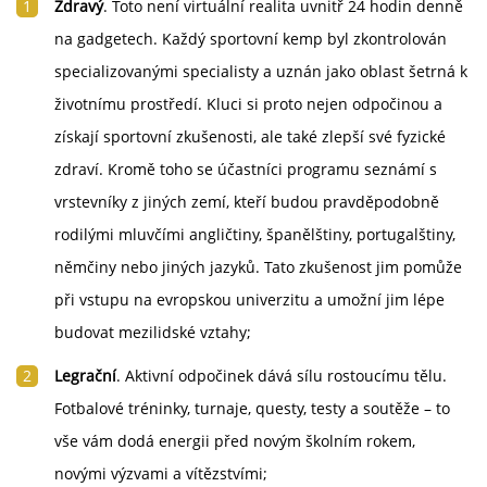
Zdravý
. Toto není virtuální realita uvnitř 24 hodin denně
na gadgetech. Každý sportovní kemp byl zkontrolován
specializovanými specialisty a uznán jako oblast šetrná k
životnímu prostředí. Kluci si proto nejen odpočinou a
získají sportovní zkušenosti, ale také zlepší své fyzické
zdraví. Kromě toho se účastníci programu seznámí s
vrstevníky z jiných zemí, kteří budou pravděpodobně
rodilými mluvčími angličtiny, španělštiny, portugalštiny,
němčiny nebo jiných jazyků. Tato zkušenost jim pomůže
při vstupu na evropskou univerzitu a umožní jim lépe
budovat mezilidské vztahy;
Legrační
. Aktivní odpočinek dává sílu rostoucímu tělu.
Fotbalové tréninky, turnaje, questy, testy a soutěže – to
vše vám dodá energii před novým školním rokem,
novými výzvami a vítězstvími;