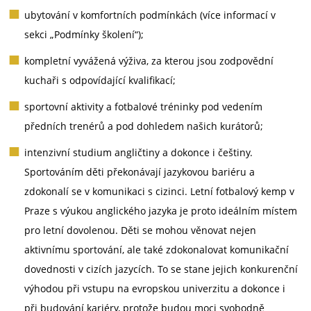
ubytování v komfortních podmínkách (více informací v
sekci „Podmínky školení“);
kompletní vyvážená výživa, za kterou jsou zodpovědní
kuchaři s odpovídající kvalifikací;
sportovní aktivity a fotbalové tréninky pod vedením
předních trenérů a pod dohledem našich kurátorů;
intenzivní studium angličtiny a dokonce i češtiny.
Sportováním děti překonávají jazykovou bariéru a
zdokonalí se v komunikaci s cizinci. Letní fotbalový kemp v
Praze s výukou anglického jazyka je proto ideálním místem
pro letní dovolenou. Děti se mohou věnovat nejen
aktivnímu sportování, ale také zdokonalovat komunikační
dovednosti v cizích jazycích. To se stane jejich konkurenční
výhodou při vstupu na evropskou univerzitu a dokonce i
při budování kariéry, protože budou moci svobodně