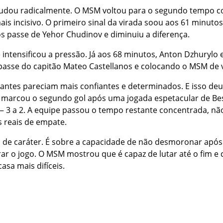
 mudou radicalmente. O MSM voltou para o segundo tempo c
ais incisivo. O primeiro sinal da virada soou aos 61 minutos
ós passe de Yehor Chudinov e diminuiu a diferença.
 intensificou a pressão. Já aos 68 minutos, Anton Dzhurylo
asse do capitão Mateo Castellanos e colocando o MSM de v
sitantes pareciam mais confiantes e determinados. E isso deu
 marcou o segundo gol após uma jogada espetacular de Bes
 3 a 2. A equipe passou o tempo restante concentrada, nã
s reais de empate.
o de caráter. É sobre a capacidade de não desmoronar após
rar o jogo. O MSM mostrou que é capaz de lutar até o fim e
sa mais difíceis.