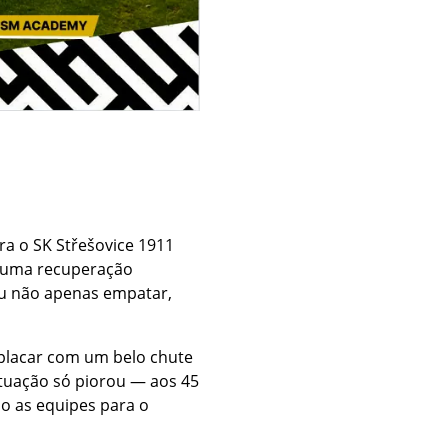
ra o SK Střešovice 1911
e uma recuperação
iu não apenas empatar,
o placar com um belo chute
ituação só piorou — aos 45
o as equipes para o