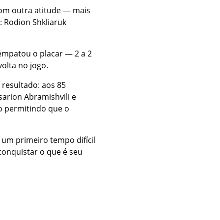
om outra atitude — mais
: Rodion Shkliaruk
 empatou o placar — 2 a 2
olta no jogo.
 resultado: aos 85
arion Abramishvili e
o permitindo que o
 um primeiro tempo difícil
 conquistar o que é seu