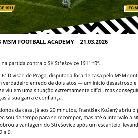
VS MSM FOOTBALL ACADEMY | 21.03.2026
na partida contra o SK Střešovice 1911 “B”.
 6ª Divisão de Praga, disputada fora de casa pelo MSM cont
m verdadeiro enredo de dois atos — um início desastroso 
se viu em uma situação extremamente difícil, mas consegu
ças à sua garra e confiança.
s donos da casa. Já aos 20 minutos, František Kožený abriu 
ecisou de tempo para se recompor, mas até o intervalo a s
obrou a vantagem do Střešovice após um escanteio, levand
2 a 0.