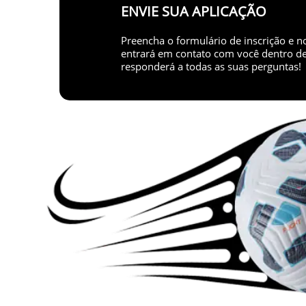
ENVIE SUA APLICAÇÃO
Preencha o formulário de inscrição e n
entrará em contato com você dentro de 
responderá a todas as suas perguntas!