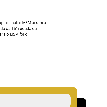
.
pito final: o MSM arranca
tida da 16ª rodada da
ra o MSM foi di ...