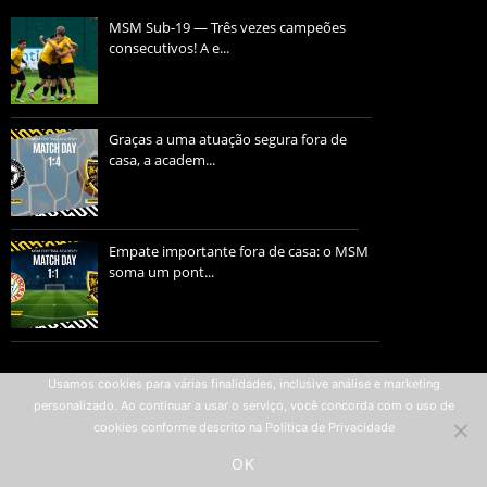
MSM Sub-19 — Três vezes campeões
consecutivos! A e...
Graças a uma atuação segura fora de
casa, a academ...
Empate importante fora de casa: o MSM
soma um pont...
Política de privacidade
Usamos cookies para várias finalidades, inclusive análise e marketing
personalizado. Ao continuar a usar o serviço, você concorda com o uso de
Termos de uso
cookies conforme descrito na Política de Privacidade
All rights reserved © 2007-2026
OK