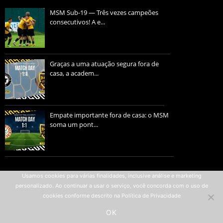
MSM Sub-19 — Três vezes campeões
consecutivos! A e...
Graças a uma atuação segura fora de
casa, a academ...
Empate importante fora de casa: o MSM
soma um pont...
Política de privacidade
Usamos cookies para várias finalidades, inclusive análise e marketing
personalizado. Ao continuar a usar o serviço, você concorda com o uso de
Termos de uso
cookies conforme descrito na Política de Privacidade
All rights reserved © 2007-2026
OK